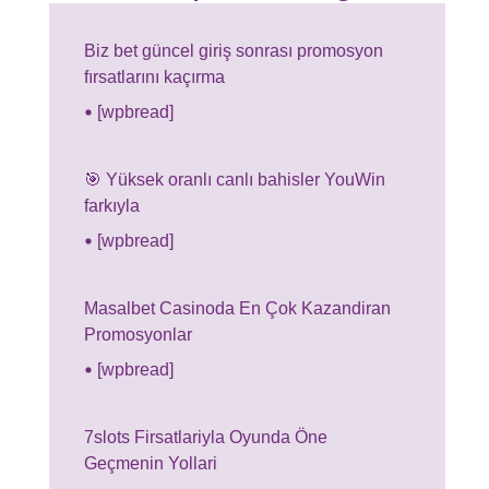
Biz bet güncel giriş sonrası promosyon
fırsatlarını kaçırma
[wpbread]
🎯 Yüksek oranlı canlı bahisler YouWin
farkıyla
[wpbread]
Masalbet Casinoda En Çok Kazandiran
Promosyonlar
[wpbread]
7slots Firsatlariyla Oyunda Öne
Geçmenin Yollari