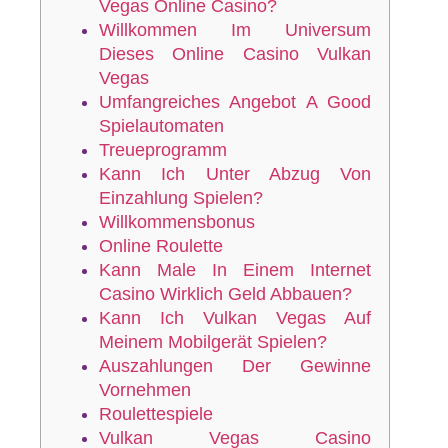
Vegas Online Casino?
Willkommen Im Universum
Dieses Online Casino Vulkan
Vegas
Umfangreiches Angebot A Good
Spielautomaten
Treueprogramm
Kann Ich Unter Abzug Von
Einzahlung Spielen?
Willkommensbonus
Online Roulette
Kann Male In Einem Internet
Casino Wirklich Geld Abbauen?
Kann Ich Vulkan Vegas Auf
Meinem Mobilgerät Spielen?
Auszahlungen Der Gewinne
Vornehmen
Roulettespiele
Vulkan Vegas Casino