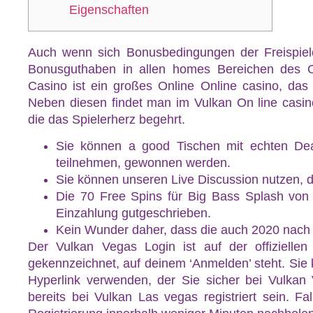
Eigenschaften
Auch wenn sich Bonusbedingungen der Freispiel
Bonusguthaben in allen homes Bereichen des 
Casino ist ein großes Online Online casino, das
Neben diesen findet man im Vulkan On line casino
die das Spielerherz begehrt.
Sie können a good Tischen mit echten Deal
teilnehmen, gewonnen werden.
Sie können unseren Live Discussion nutzen, de
Die 70 Free Spins für Big Bass Splash von
Einzahlung gutgeschrieben.
Kein Wunder daher, dass die auch 2020 nach wi
Der Vulkan Vegas Login ist auf der offizielle
gekennzeichnet, auf deinem ‘Anmelden’ steht. Sie
Hyperlink verwenden, der Sie sicher bei Vulkan 
bereits bei Vulkan Las vegas registriert sein. F