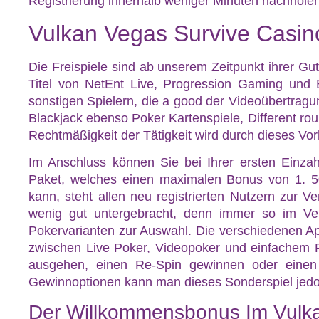
Registrierung innerhalb weniger Minuten nachholen
Vulkan Vegas Survive Casin
Die Freispiele sind ab unserem Zeitpunkt ihrer Gut
Titel von NetEnt Live, Progression Gaming und 
sonstigen Spielern, die a good der Videoübertrag
Blackjack ebenso Poker Kartenspiele, Different ro
Rechtmäßigkeit der Tätigkeit wird durch dieses Vor
Im Anschluss können Sie bei Ihrer ersten Einz
Paket, welches einen maximalen Bonus von 1. 500 
kann, steht allen neu registrierten Nutzern zur 
wenig gut untergebracht, denn immer so im Ver
Pokervarianten zur Auswahl. Die verschiedenen App
zwischen Live Poker, Videopoker und einfachem P
ausgehen, einen Re-Spin gewinnen oder einen n
Gewinnoptionen kann man dieses Sonderspiel jed
Der Willkommensbonus Im Vulk