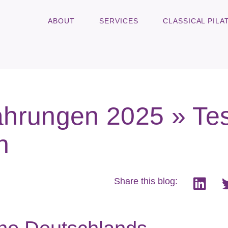
ABOUT
SERVICES
CLASSICAL PILA
ahrungen 2025 » Tes
n
Share this blog: