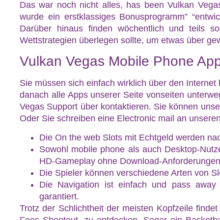
Das war noch nicht alles, has been Vulkan Vegas
wurde ein erstklassiges Bonusprogramm” “entwick
Darüber hinaus finden wöchentlich und teils so
Wettstrategien überlegen sollte, um etwas über ge
Vulkan Vegas Mobile Phone Ap
Sie müssen sich einfach wirklich über den Internet
danach alle Apps unserer Seite vonseiten unterw
Vegas Support über kontaktieren. Sie können unser
Oder Sie schreiben eine Electronic mail an unseren
Die On the web Slots mit Echtgeld werden nac
Sowohl mobile phone als auch Desktop-Nutzer 
HD-Gameplay ohne Download-Anforderungen
Die Spieler können verschiedene Arten von Sl
Die Navigation ist einfach und pass away 
garantiert.
Trotz der Schlichtheit der meisten Kopfzeile find
Fees Shootout, zu entdecken. Sogar ein Basketball