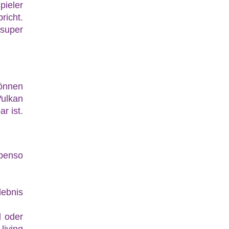
pieler
richt.
 super
können
Vulkan
r ist.
ebenso
lebnis
d oder
living