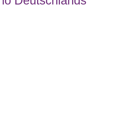
no Deutschlands