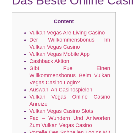
Das Beste Online Casi
Content
Vulkan Vegas Are Living Casino
Der Willkommensbonus Im
Vulkan Vegas Casino
Vulkan Vegas Mobile App
Cashback Aktion
Gibt Fue Einen
Willkommensbonus Beim Vulkan
Vegas Casino Login?
Auswahl An Casinospielen
Vulkan Vegas Online Casino
Anreize
Vulkan Vegas Casino Slots
Faq – Wundern Und Antworten
Zum Vulkan Vegas Casino
Vorteile Des Schnellen Logins Mit