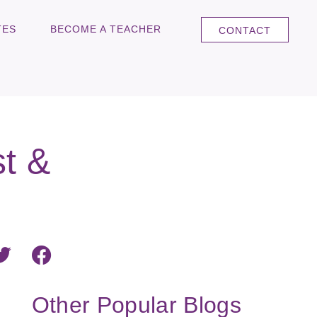
TES
BECOME A TEACHER
CONTACT
t &
Other Popular Blogs