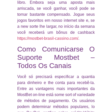
libro. Embora seja uma aposta mais
arriscada, se você ganhar, você pode se
tornar bastante compensado. Jogue seus
jogos favoritos em nosso internet site e, se
a new sorte lhe largar, no início da semana
você receberá um bônus de cashback
https://mostbet-brasil-cassino.com/
.
Como Comunicarse O
Suporte Mostbet –
Todos Os Canais
Você só precisará especificar a quantia
para dinheiro e the conta para recebê-la.
Entre as vantagens mais importantes da
MostBet on-line está some sort of variedade
de métodos de pagamento. Os usuários
podem determinar métodos populares, lo