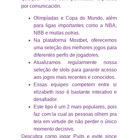
por comunicación.
Olimpíadas e Copa do Mundo, além
para ligas importantes como a NBA,
NBB e muitas outras.
Na plataforma Mostbet, oferecemos
uma seleção dos melhores jogos para
diferentes perfis de jogadores.
Atualizamos regularmente nossa
seleção de slots para garantir acesso
aos jogos mais recentes e conocidos.
Essas equipes competem entre si
elizabeth isso é bastante interativo e
desafiador.
Este tipo é um 2 mais populares, pois
faz com la cual as pessoas olhem pra
tela em virtude de não perder o único
momento decisivo.
Descubra como jogar Puits e evite since