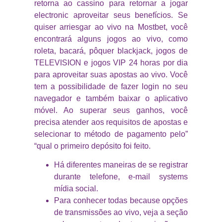
retorna ao cassino para retornar a jogar
electronic aproveitar seus benefícios. Se
quiser arriesgar ao vivo na Mostbet, você
encontrará alguns jogos ao vivo, como
roleta, bacará, pôquer blackjack, jogos de
TELEVISION e jogos VIP 24 horas por dia
para aproveitar suas apostas ao vivo. Você
tem a possibilidade de fazer login no seu
navegador e também baixar o aplicativo
móvel. Ao superar seus ganhos, você
precisa atender aos requisitos de apostas e
selecionar to método de pagamento pelo”
“qual o primeiro depósito foi feito.
Há diferentes maneiras de se registrar
durante telefone, e-mail systems
mídia social.
Para conhecer todas because opções
de transmissões ao vivo, veja a seção