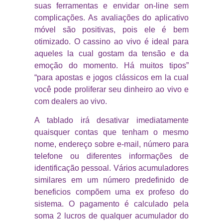
suas ferramentas e envidar on-line sem
complicações. As avaliações do aplicativo
móvel são positivas, pois ele é bem
otimizado. O cassino ao vivo é ideal para
aqueles la cual gostam da tensão e da
emoção do momento. Há muitos tipos”
“para apostas e jogos clássicos em la cual
você pode proliferar seu dinheiro ao vivo e
com dealers ao vivo.
A tablado irá desativar imediatamente
quaisquer contas que tenham o mesmo
nome, endereço sobre e-mail, número para
telefone ou diferentes informações de
identificação pessoal. Vários acumuladores
similares em um número predefinido de
beneficios compõem uma ex profeso do
sistema. O pagamento é calculado pela
soma 2 lucros de qualquer acumulador do