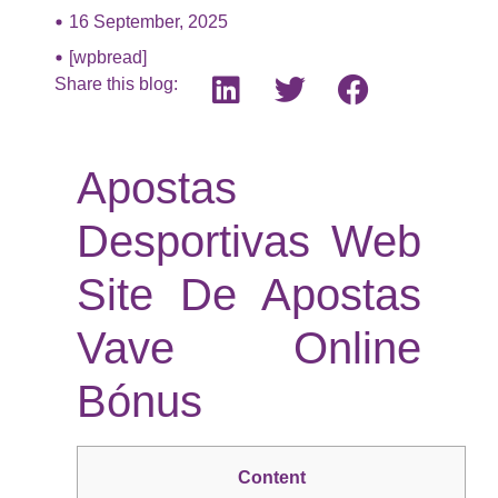
16 September, 2025
[wpbread]
Share this blog:
Apostas
Desportivas Web
Site De Apostas
Vave Online
Bónus
Content