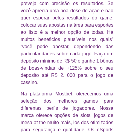
preveja com precisão os resultados. Se
você aprecia uma boa dose de ação e não
quer esperar pelos resultados do game,
colocar suas apostas na área para esportes
ao listo é a melhor opção de todas. Há
muitos beneficios plausíveis nos quais”
“você pode apostar, dependendo das
particularidades sobre cada jogo. Faça um
depósito mínimo de R$ 50 e ganhe 1 bônus
de boas-vindas de +125% sobre o seu
deposito até R$ 2. 000 para o jogo de
cassino.
Na plataforma Mostbet, oferecemos uma
seleção dos melhores games para
diferentes perfis de jogadores. Nossa
marca oferece opções de slots, jogos de
mesa at the muito mais, los dos otimizados
para segurança e qualidade. Os eSports