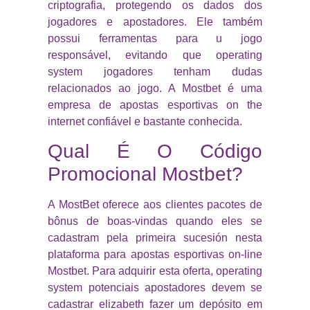
criptografia, protegendo os dados dos
jogadores e apostadores. Ele também
possui ferramentas para u jogo
responsável, evitando que operating
system jogadores tenham dudas
relacionados ao jogo. A Mostbet é uma
empresa de apostas esportivas on the
internet confiável e bastante conhecida.
Qual É O Código
Promocional Mostbet?
A MostBet oferece aos clientes pacotes de
bônus de boas-vindas quando eles se
cadastram pela primeira sucesión nesta
plataforma para apostas esportivas on-line
Mostbet. Para adquirir esta oferta, operating
system potenciais apostadores devem se
cadastrar elizabeth fazer um depósito em