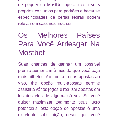
de pôquer da MostBet operam com seus
próprios conjuntos para padrões e because
especificidades de certas regras podem
relevar em cassinos muchas.
Os Melhores Países
Para Você Arriesgar Na
Mostbet
Suas chances de ganhar um possível
prêmio aumentam à medida que você baja
mais bilhetes. Ao contrário das apostas ao
vivo, the opção multi-apostas permite
assistir a vários jogos e realizar apostas em
los dos eles de alguma só vez. Se você
quiser maximizar totalmente seus lucro
potenciais, esta opção de apostas é uma
excelente substituição, desde que você