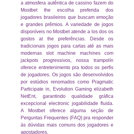
a atmosfera autêntica de cassino fazem do
Mostbet the escolha preferida dos
jogadores brasileiros que buscam emoção
e grandes prêmios. A variedade de jogos
disponíveis no Mostbet atende a los dos os
gostos at the preferências. Desde os
tradicionais jogos para cartas até as mais
modernas slot machine machines com
jackpots progressivos, nossa trampolín
oferece entretenimento pra todos os perfis
de jogadores. Os jogos são desenvolvidos
por estúdios renomados como Pragmatic
Participate in, Evolution Gaming elizabeth
NetEnt, garantindo qualidade gráfica
excepcional electronic jogabilidade fluida.
A Mostbet oferece alguma seção de
Perguntas Frequentes (FAQ) pra responder
às dúvidas mais comuns dos jogadores e
apostadores.