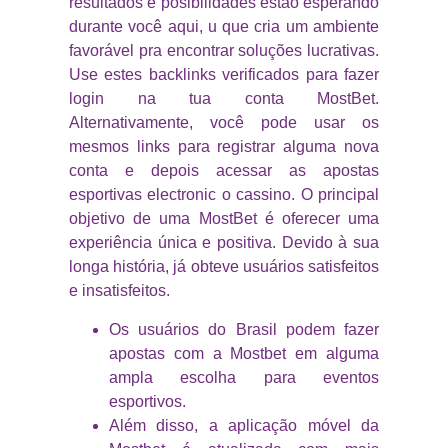
resultados e posibilidades estão esperando
durante você aqui, u que cria um ambiente
favorável pra encontrar soluções lucrativas.
Use estes backlinks verificados para fazer
login na tua conta MostBet.
Alternativamente, você pode usar os
mesmos links para registrar alguma nova
conta e depois acessar as apostas
esportivas electronic o cassino. O principal
objetivo de uma MostBet é oferecer uma
experiência única e positiva. Devido à sua
longa história, já obteve usuários satisfeitos
e insatisfeitos.
Os usuários do Brasil podem fazer
apostas com a Mostbet em alguma
ampla escolha para eventos
esportivos.
Além disso, a aplicação móvel da