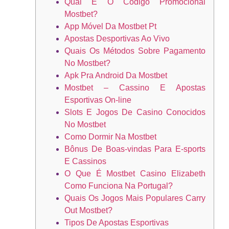
Qual É O Código Promocional
Mostbet?
App Móvel Da Mostbet Pt
Apostas Desportivas Ao Vivo
Quais Os Métodos Sobre Pagamento
No Mostbet?
Apk Pra Android Da Mostbet
Mostbet – Cassino E Apostas
Esportivas On-line
Slots E Jogos De Casino Conocidos
No Mostbet
Como Dormir Na Mostbet
Bônus De Boas-vindas Para E-sports
E Cassinos
O Que É Mostbet Casino Elizabeth
Como Funciona Na Portugal?
Quais Os Jogos Mais Populares Carry
Out Mostbet?
Tipos De Apostas Esportivas