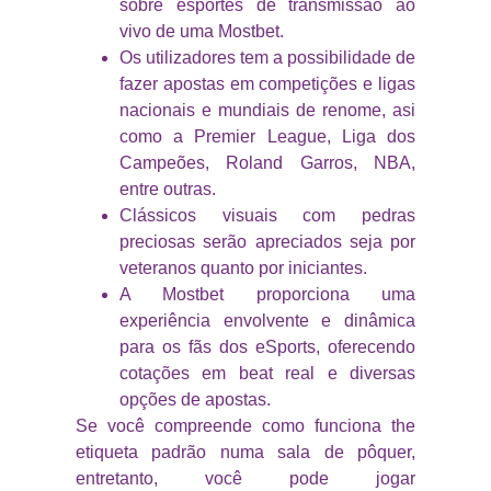
sobre esportes de transmissão ao
vivo de uma Mostbet.
Os utilizadores tem a possibilidade de
fazer apostas em competições e ligas
nacionais e mundiais de renome, asi
como a Premier League, Liga dos
Campeões, Roland Garros, NBA,
entre outras.
Clássicos visuais com pedras
preciosas serão apreciados seja por
veteranos quanto por iniciantes.
A Mostbet proporciona uma
experiência envolvente e dinâmica
para os fãs dos eSports, oferecendo
cotações em beat real e diversas
opções de apostas.
Se você compreende como funciona the
etiqueta padrão numa sala de pôquer,
entretanto, você pode jogar