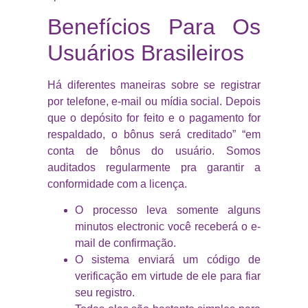
Benefícios Para Os
Usuários Brasileiros
Há diferentes maneiras sobre se registrar
por telefone, e-mail ou mídia social. Depois
que o depósito for feito e o pagamento for
respaldado, o bônus será creditado” “em
conta de bônus do usuário. Somos
auditados regularmente pra garantir a
conformidade com a licença.
O processo leva somente alguns
minutos electronic você receberá o e-
mail de confirmação.
O sistema enviará um código de
verificação em virtude de ele para fiar
seu registro.