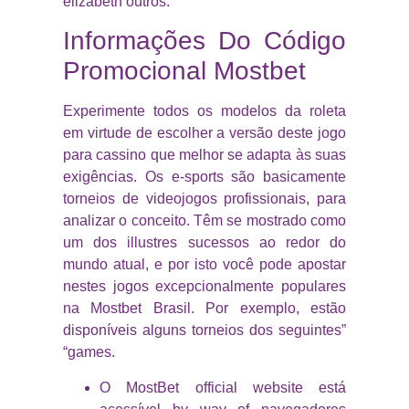
elizabeth outros.
Informações Do Código
Promocional Mostbet
Experimente todos os modelos da roleta
em virtude de escolher a versão deste jogo
para cassino que melhor se adapta às suas
exigências. Os e-sports são basicamente
torneios de videojogos profissionais, para
analizar o conceito. Têm se mostrado como
um dos illustres sucessos ao redor do
mundo atual, e por isto você pode apostar
nestes jogos excepcionalmente populares
na Mostbet Brasil. Por exemplo, estão
disponíveis alguns torneios dos seguintes”
“games.
O MostBet official website está