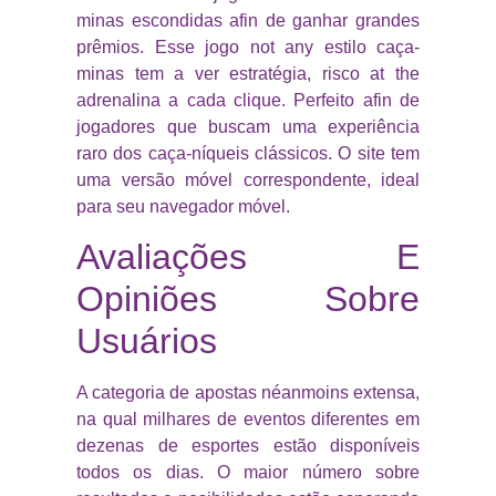
minas escondidas afin de ganhar grandes
prêmios. Esse jogo not any estilo caça-
minas tem a ver estratégia, risco at the
adrenalina a cada clique. Perfeito afin de
jogadores que buscam uma experiência
raro dos caça-níqueis clássicos. O site tem
uma versão móvel correspondente, ideal
para seu navegador móvel.
Avaliações E
Opiniões Sobre
Usuários
A categoria de apostas néanmoins extensa,
na qual milhares de eventos diferentes em
dezenas de esportes estão disponíveis
todos os dias. O maior número sobre