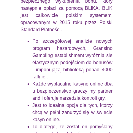
bezpiecznego wykupienia bonu, który
następnie opłaci za pomocą BLIKA. BLIK
jest całkowicie polskim systemem,
opracowanym w 2015 roku przez Polski
Standard Płatności.
Po szczegółowej analizie nowych
program hazardowych, Gransino
Gambling establishment wyróżnia się
elastycznym podejściem do bonusów
i imponującą biblioteką ponad 4000
raffgier.
Każde wypłacalne kasyno online dba
u bezpieczeństwo graczy my partner
and i oferuje narzędzia kontroli gry.
Jest to idealna opcja dla tych, którzy
chcą w pełni zanurzyć się w świecie
kasyn online.
To dlatego, że został on pomyślany