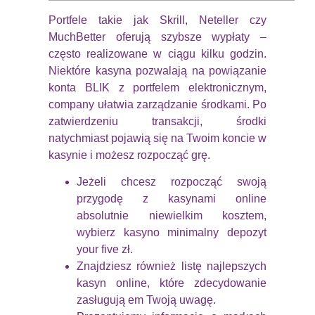
Portfele takie jak Skrill, Neteller czy
MuchBetter oferują szybsze wypłaty –
często realizowane w ciągu kilku godzin.
Niektóre kasyna pozwalają na powiązanie
konta BLIK z portfelem elektronicznym,
company ułatwia zarządzanie środkami. Po
zatwierdzeniu transakcji, środki
natychmiast pojawią się na Twoim koncie w
kasynie i możesz rozpocząć grę.
Jeżeli chcesz rozpocząć swoją
przygodę z kasynami online
absolutnie niewielkim kosztem,
wybierz kasyno minimalny depozyt
your five zł.
Znajdziesz również listę najlepszych
kasyn online, które zdecydowanie
zasługują em Twoją uwagę.