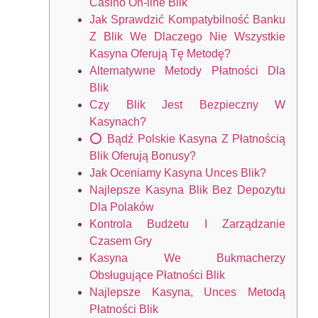
Casino On-line Blik
Jak Sprawdzić Kompatybilność Banku
Z Blik We Dlaczego Nie Wszystkie
Kasyna Oferują Tę Metodę?
Alternatywne Metody Płatności Dla
Blik
Czy Blik Jest Bezpieczny W
Kasynach?
⭕️ Bądź Polskie Kasyna Z Płatnością
Blik Oferują Bonusy?
Jak Oceniamy Kasyna Unces Blik?
Najlepsze Kasyna Blik Bez Depozytu
Dla Polaków
Kontrola Budżetu I Zarządzanie
Czasem Gry
Kasyna We Bukmacherzy
Obsługujące Płatności Blik
Najlepsze Kasyna, Unces Metodą
Płatności Blik