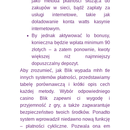
jako metoda płatności służąca do
zakupów w sieci, bądź zapłaty za
usługi internetowe, takie jak
doładowanie konta watts kasynie
internetowym.
By jednak aktywować lo bonusy,
konieczna będzie wpłata minimum 90
złotych – a zatem ponownie, kwoty
większej niż najmniejszy
dopuszczalny depozyt.
Aby zrozumieć, jak Blik wypada mhh tle
innych systemów płatności, przedstawiamy
tabelę porównawczą i krótki opis cech
każdej metody. Wybór odpowiedniego
casino Blik zapewni ci wygodę i
przyjemność z gry, a także zagwarantuje
bezpieczeństwo twoich środków. Ponadto
system wprowadził niedawno nową funkcję
– płatności cykliczne. Pozwala ona em