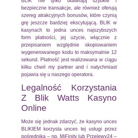
BLIK nie tylko ułatwiają szybkie i
bezpieczne transakcje, ale również oferują
szereg atrakcyjnych bonusów, które czynią
grę jeszcze bardziej ekscytującą. BLIK w
kasynach to jedna unces najszybszych
form płatności, jej użycie, włącznie z
przepisaniem względnie skopiowaniem
wygenerowanego kodu to maksymalnie 12
sekund. Płatność jest realizowana w ciągu
kilku chwil my partner and i natychmiast
pojawia się u naszego operatora.
Legalność Korzystania
Z Blik Watts Kasyno
Online
Może się jednak zdarzyć, że kasyno unces
BLIKIEM korzysta unces tej usługi przez
pośrednika – np. MiFinity lub Przelewy24 –