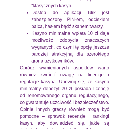
“klasycznych kasyn.
Dostęp do aplikacji Blik jest
zabezpieczony PIN-em, odciskiem
palca, hasłem bądź skanem twarzy.
Kasyno minimalna wpłata 10 zł daje
możliwość zdobycia znaczących
wygranych, co czyni tę opcję jeszcze
bardziej atrakcyjną dla szerokiego
grona użytkowników.
Oprócz wymienionych aspektów warto
również zwrócić uwagę na licencje i
regulacje kasyna. Upewnij się, że kasyno
minimalny depozyt 20 zł posiada licencję
od renomowanego organu regulacyjnego,
co gwarantuje uczciwość i bezpieczeństwo.
Opinie innych graczy również mogą być
pomocne – sprawdź recenzje i rankingi
kasyn, aby dowiedzieć się, jakie są