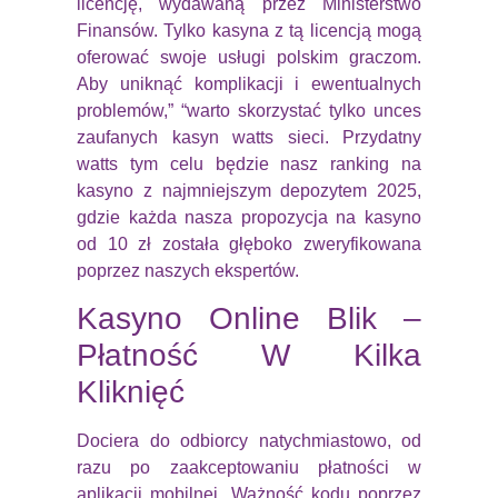
licencję, wydawaną przez Ministerstwo
Finansów. Tylko kasyna z tą licencją mogą
oferować swoje usługi polskim graczom.
Aby uniknąć komplikacji i ewentualnych
problemów,” “warto skorzystać tylko unces
zaufanych kasyn watts sieci. Przydatny
watts tym celu będzie nasz ranking na
kasyno z najmniejszym depozytem 2025,
gdzie każda nasza propozycja na kasyno
od 10 zł została głęboko zweryfikowana
poprzez naszych ekspertów.
Kasyno Online Blik –
Płatność W Kilka
Kliknięć
Dociera do odbiorcy natychmiastowo, od
razu po zaakceptowaniu płatności w
aplikacji mobilnej. Ważność kodu poprzez