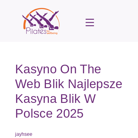
Kasyno On The
Web Blik Najlepsze
Kasyna Blik W
Polsce 2025
jayhsee