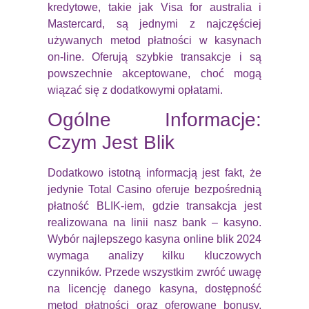
kredytowe, takie jak Visa for australia i
Mastercard, są jednymi z najczęściej
używanych metod płatności w kasynach
on-line. Oferują szybkie transakcje i są
powszechnie akceptowane, choć mogą
wiązać się z dodatkowymi opłatami.
Ogólne Informacje:
Czym Jest Blik
Dodatkowo istotną informacją jest fakt, że
jedynie Total Casino oferuje bezpośrednią
płatność BLIK-iem, gdzie transakcja jest
realizowana na linii nasz bank – kasyno.
Wybór najlepszego kasyna online blik 2024
wymaga analizy kilku kluczowych
czynników. Przede wszystkim zwróć uwagę
na licencję danego kasyna, dostępność
metod płatności oraz oferowane bonusy.