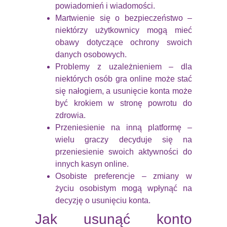
powiadomień i wiadomości.
Martwienie się o bezpieczeństwo –
niektórzy użytkownicy mogą mieć
obawy dotyczące ochrony swoich
danych osobowych.
Problemy z uzależnieniem – dla
niektórych osób gra online może stać
się nałogiem, a usunięcie konta może
być krokiem w stronę powrotu do
zdrowia.
Przeniesienie na inną platformę –
wielu graczy decyduje się na
przeniesienie swoich aktywności do
innych kasyn online.
Osobiste preferencje – zmiany w
życiu osobistym mogą wpłynąć na
decyzję o usunięciu konta.
Jak usunąć konto