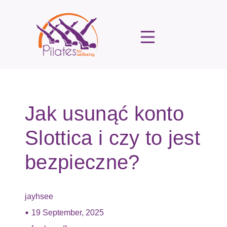
Jak usunąć konto
Slottica i czy to jest
bezpieczne?
jayhsee
19 September, 2025