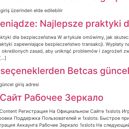
riş üzerinden elde edilebilir
pieniądze: Najlepsze praktyki
raktyki dla bezpieczeństwa W artykule omówimy, jak skutecz
ktyki zapewniające bezpieczeństwo transakcji. Wypłaty n
ć określonych zasad, aby uniknąć problemów i zagrożeń z
[…]
r seçeneklerden Betcas güncel 
üncel giriş adresi
Сайт Рабочее Зеркало
 Content Регистрация На Официальном Сайте 1xslots И
кировки Поддержка Пользователей и 1xslots: Быстрое п
рация Аккаунта Рабочее Зеркало 1xslots На следующий 