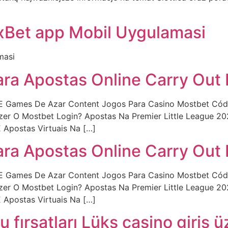
1xBet app Mobil Uygulamasi
masi
ra Apostas Online Carry Out 
o E Games De Azar Content Jogos Para Casino Mostbet Có
zer O Mostbet Login? Apostas Na Premier Little League 2
Apostas Virtuais Na […]
ra Apostas Online Carry Out 
o E Games De Azar Content Jogos Para Casino Mostbet Có
zer O Mostbet Login? Apostas Na Premier Little League 2
Apostas Virtuais Na […]
ırsatları Lüks casino giriş üz