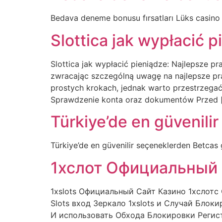
Bedava deneme bonusu fırsatları Lüks casino gi
Slottica jak wypłacić 
Slottica jak wypłacić pieniądze: Najlepsze p
zwracając szczególną uwagę na najlepsze pra
prostych krokach, jednak warto przestrzega
Sprawdzenie konta oraz dokumentów Przed 
Türkiye’de en güvenili
Türkiye’de en güvenilir seçeneklerden Betcas g
1хслот Официальный 
1xslots Официальный Сайт Казино 1хслотс
Slots вход Зеркало 1xslots и Случай Бло
И использовать Обхода Блокировки Регист