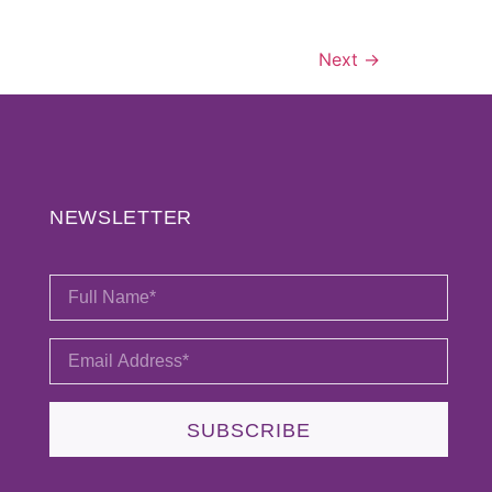
Next
→
NEWSLETTER
SUBSCRIBE