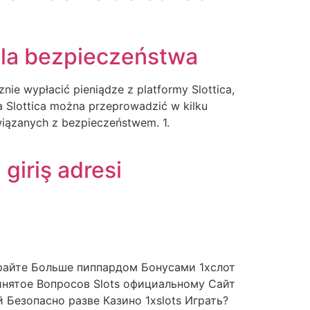
 dla bezpieczeństwa
nie wypłacić pieniądze z platformy Slottica,
a Slottica można przeprowadzić w kilku
wiązanych z bezpieczeństwem. 1.
giriş adresi
грайте Больше пиппардом Бонусами 1хслот
ринятое Вопросов Slots официальному Сайт
Безопасно разве Казино 1xslots Играть?