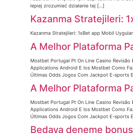
lepiej zrozumieć działanie tej […]
Kazanma Stratejileri: 
Kazanma Stratejileri: 1xBet app Mobil Uygula
A Melhor Plataforma Pa
Mostbet Portugal Pt On Line Casino Revisã
Applications Android E Ios Mostbet Como Fa
Últimas Odds Jogos Com Jackpot E-sports E 
A Melhor Plataforma Pa
Mostbet Portugal Pt On Line Casino Revisã
Applications Android E Ios Mostbet Como Fa
Últimas Odds Jogos Com Jackpot E-sports E 
Bedava deneme bonusu f