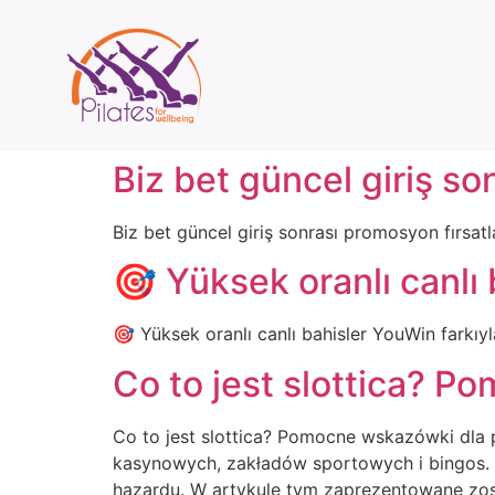
Biz bet güncel giriş so
Biz bet güncel giriş sonrası promosyon fırsatl
🎯 Yüksek oranlı canlı 
🎯 Yüksek oranlı canlı bahisler YouWin farkıyl
Co to jest slottica? 
Co to jest slottica? Pomocne wskazówki dla p
kasynowych, zakładów sportowych i bingos. 
hazardu. W artykule tym zaprezentowane zos