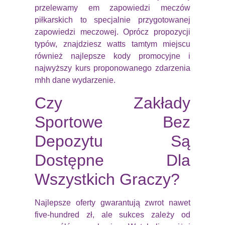
przelewamy em zapowiedzi meczów
piłkarskich to specjalnie przygotowanej
zapowiedzi meczowej. Oprócz propozycji
typów, znajdziesz watts tamtym miejscu
również najlepsze kody promocyjne i
najwyższy kurs proponowanego zdarzenia
mhh dane wydarzenie.
Czy Zakłady
Sportowe Bez
Depozytu Są
Dostępne Dla
Wszystkich Graczy?
Najlepsze oferty gwarantują zwrot nawet
five-hundred zł, ale sukces zależy od