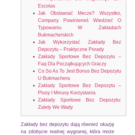
Escolas
Jak Obstawiać Mecze? Wszystko,
Company Powinieneś Wiedzieć O
Typowaniu W Zakładach
Bukmacherskich
Jak Wykorzystać Zakłady Bez
Depozytu – Praktyczne Porady
Zakłady Sportowe Bez Depozytu –
Faq Dla Początkujących Graczy
Co So As To Jest Bonus Bez Depozytu
U Bukmachera
Zakłady Sportowe Bez Depozytu –
Plusy I Minusy Korzystania
Zakłady Sportowe Bez Depozytu:
Zalety We Wady
Zakłady bez depozytu dają również okazję
na zdobycie realnej wygranej, która może