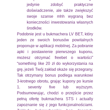
jedynie zdobyć praktyczne
doświadczenie, ale także zwiększyć
swoje szanse mhh wygraną bez
konieczności inwestowania własnych
środków.
Podobnie jest u bukmachera LV BET, który
jeden ze swoich bonusów powitalnych
proponuje w aplikacji mobilnej. Za pobranie
apki i postawienie pierwszego kuponu,
możesz otrzymać freebet o wartości”
“something like 20 zł do wykorzystania na
grę, jeżeli Twój zakład okaże się przegrany.
Tak otrzymany bonus podlega warunkowi
3-krotnego obrotu, grając kupony po kursie
1. seventy five lub wyższym.
Podsumowując, chodzi o przejście przez
pełną ofertę bukmachera STS i actually
zapoznanie się z jego funkcjonalnościami.