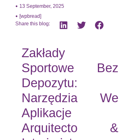
13 September, 2025
[wpbread]
Share this blog:
Zakłady
Sportowe Bez
Depozytu:
Narzędzia We
Aplikacje
Arquitecto &