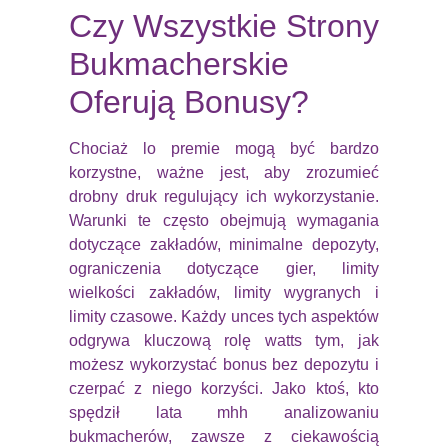
Czy Wszystkie Strony
Bukmacherskie
Oferują Bonusy?
Chociaż lo premie mogą być bardzo
korzystne, ważne jest, aby zrozumieć
drobny druk regulujący ich wykorzystanie.
Warunki te często obejmują wymagania
dotyczące zakładów, minimalne depozyty,
ograniczenia dotyczące gier, limity
wielkości zakładów, limity wygranych i
limity czasowe. Każdy unces tych aspektów
odgrywa kluczową rolę watts tym, jak
możesz wykorzystać bonus bez depozytu i
czerpać z niego korzyści. Jako ktoś, kto
spędził lata mhh analizowaniu
bukmacherów, zawsze z ciekawością