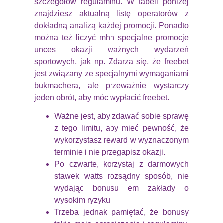
szczegółów regulaminu. W tabeli poniżej
znajdziesz aktualną listę operatorów z
dokładną analizą każdej promocji. Ponadto
można też liczyć mhh specjalne promocje
unces okazji ważnych wydarzeń
sportowych, jak np. Zdarza się, że freebet
jest związany ze specjalnymi wymaganiami
bukmachera, ale przeważnie wystarczy
jeden obrót, aby móc wypłacić freebet.
Ważne jest, aby zdawać sobie sprawę
z tego limitu, aby mieć pewność, że
wykorzystasz reward w wyznaczonym
terminie i nie przegapisz okazji.
Po czwarte, korzystaj z darmowych
stawek watts rozsądny sposób, nie
wydając bonusu em zakłady o
wysokim ryzyku.
Trzeba jednak pamiętać, że bonusy