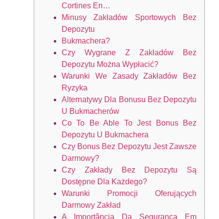
Cortines En…
Minusy Zakładów Sportowych Bez
Depozytu
Bukmachera?
Czy Wygrane Z Zakładów Bez
Depozytu Można Wypłacić?
Warunki We Zasady Zakładów Bez
Ryzyka
Alternatywy Dla Bonusu Bez Depozytu
U Bukmacherów
Co To Be Able To Jest Bonus Bez
Depozytu U Bukmachera
Czy Bonus Bez Depozytu Jest Zawsze
Darmowy?
Czy Zakłady Bez Depozytu Są
Dostępne Dla Każdego?
Warunki Promocji Oferujących
Darmowy Zakład
A Importância Da Segurança Em