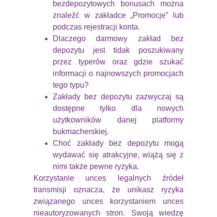
bezdepozytowych bonusach można
znaleźć w zakładce „Promocje” lub
podczas rejestracji konta.
Dlaczego darmowy zakład bez
depozytu jest tidak poszukiwany
przez typerów oraz gdzie szukać
informacji o najnowszych promocjach
tego typu?
Zakłady bez depozytu zazwyczaj są
dostępne tylko dla nowych
użytkowników danej platformy
bukmacherskiej.
Choć zakłady bez depozytu mogą
wydawać się atrakcyjne, wiążą się z
nimi także pewne ryzyka.
Korzystanie unces legalnych źródeł
transmisji oznacza, że unikasz ryzyka
związanego unces korzystaniem unces
nieautoryzowanych stron. Swoją wiedzę