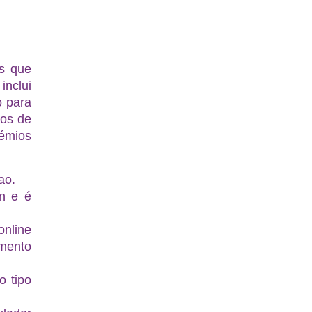
es que
inclui
o para
gos de
rémios
ao.
n e é
online
imento
o tipo