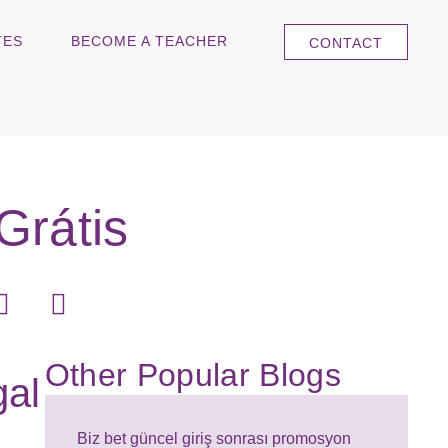
TES
BECOME A TEACHER
CONTACT
Grátis
Other Popular Blogs
gal
Biz bet güncel giriş sonrası promosyon