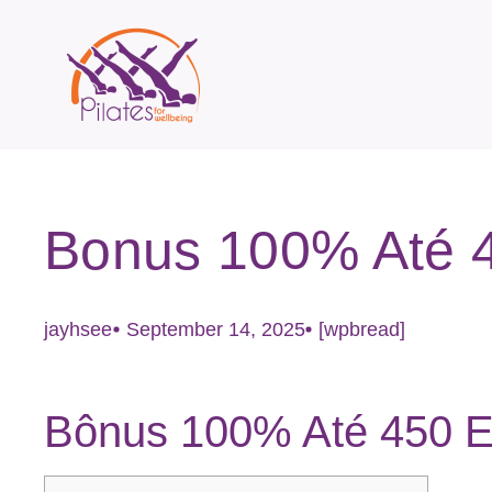
Bonus 100% Até 4
jayhsee
September 14, 2025
[wpbread]
Bônus 100% Até 450 El