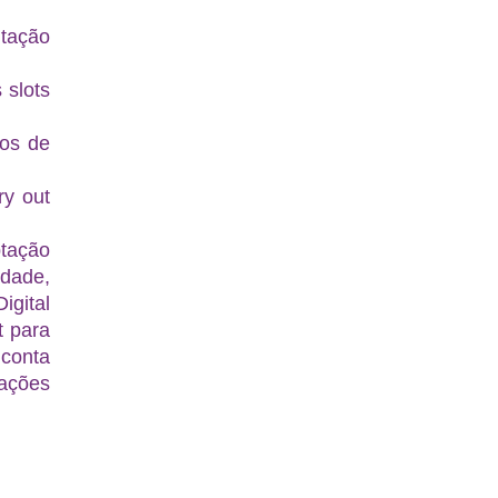
utação
 slots
pos de
ry out
ptação
idade,
gital
t para
 conta
tações