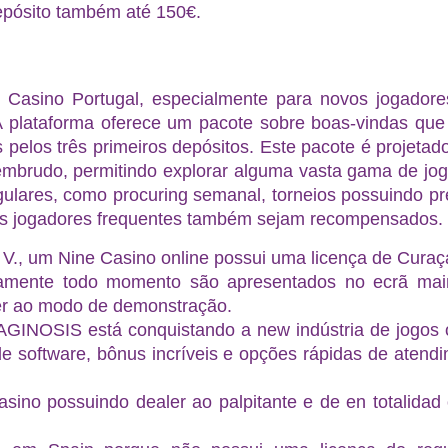
depósito também até 150€.
 Casino Portugal, especialmente para novos jogador
A plataforma oferece um pacote sobre boas-vindas que 
s pelos três primeiros depósitos. Este pacote é projetad
 membrudo, permitindo explorar alguma vasta gama de jo
ulares, como procuring semanal, torneios possuindo p
e os jogadores frequentes também sejam recompensados.
 V., um Nine Casino online possui uma licença de Curaç
tamente todo momento são apresentados no ecrã mai
eder ao modo de demonstração.
GINOSIS está conquistando a new indústria de jogos 
e software, bônus incríveis e opções rápidas de atend
sino possuindo dealer ao palpitante e de en totalidad 