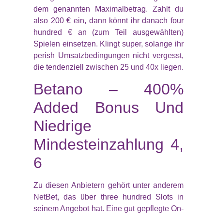
dem genannten Maximalbetrag. Zahlt du
also 200 € ein, dann könnt ihr danach four
hundred € an (zum Teil ausgewählten)
Spielen einsetzen. Klingt super, solange ihr
perish Umsatzbedingungen nicht vergesst,
die tendenziell zwischen 25 und 40x liegen.
Betano – 400%
Added Bonus Und
Niedrige
Mindesteinzahlung 4,
6
Zu diesen Anbietern gehört unter anderem
NetBet, das über three hundred Slots in
seinem Angebot hat. Eine gut gepflegte On-