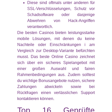
Diese sind oftmals unter anderen für
SSL-Verschlüsselungen, Schutz vor
Schadsoftware oder dasjenige
Abwehren von Hack-Angriffen
verantwortlich.
Die besten Casinos bieten leistungsstarke
mobile Lösungen, mit denen du keine
Nachteile oder Einschränkungen i am
Vergleich zur Desktop-Variante befürchten
musst. Das beste Online Casino zeichnet
sich über ein sicheres Spielangebot mit
einer großen Auswahl und fairen
Rahmenbedingungen aus. Zudem solltest
du wichtige Bonusangebote nutzen, sichere
Zahlungen abwickeln sowie bei
Rückfragen einen verlässlichen Support
kontaktieren können.
Top 16 Geprüfte