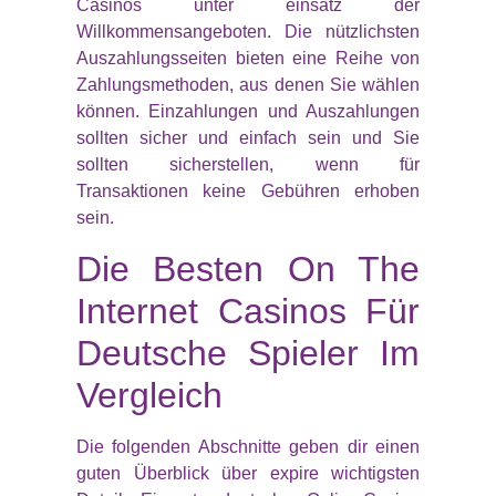
Casinos unter einsatz der
Willkommensangeboten. Die nützlichsten
Auszahlungsseiten bieten eine Reihe von
Zahlungsmethoden, aus denen Sie wählen
können. Einzahlungen und Auszahlungen
sollten sicher und einfach sein und Sie
sollten sicherstellen, wenn für
Transaktionen keine Gebühren erhoben
sein.
Die Besten On The
Internet Casinos Für
Deutsche Spieler Im
Vergleich
Die folgenden Abschnitte geben dir einen
guten Überblick über expire wichtigsten