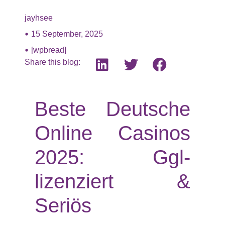
jayhsee
15 September, 2025
[wpbread]
Share this blog:
Beste Deutsche
Online Casinos
2025: Ggl-
lizenziert &
Seriös