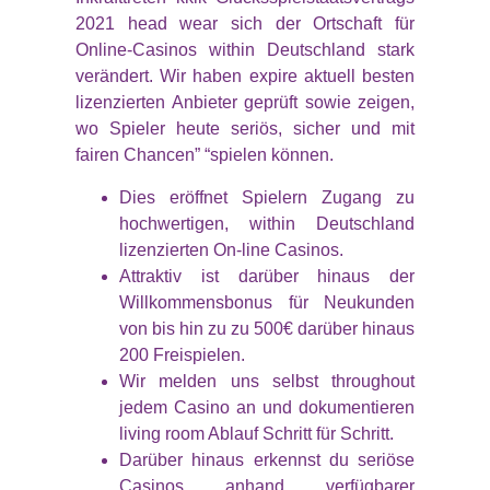
2021 head wear sich der Ortschaft für
Online-Casinos within Deutschland stark
verändert. Wir haben expire aktuell besten
lizenzierten Anbieter geprüft sowie zeigen,
wo Spieler heute seriös, sicher und mit
fairen Chancen” “spielen können.
Dies eröffnet Spielern Zugang zu
hochwertigen, within Deutschland
lizenzierten On-line Casinos.
Attraktiv ist darüber hinaus der
Willkommensbonus für Neukunden
von bis hin zu zu 500€ darüber hinaus
200 Freispielen.
Wir melden uns selbst throughout
jedem Casino an und dokumentieren
living room Ablauf Schritt für Schritt.
Darüber hinaus erkennst du seriöse
Casinos anhand verfügbarer