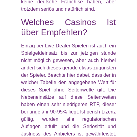
keine deutsche Franchise haben, aber
trotzdem seriös und natürlich sind.
Welches Casinos Ist
über Empfehlen?
Einzig bei Live Dealer Spielen ist auch ein
Spielgeldeinsatz bis zur jetzigen stunde
nicht möglich gewesen, aber auch hierbei
ändert sich dieses gerade etwas zugunsten
der Spieler. Beachte hier dabei, dass der in
welcher Tabelle den angegebene Wert für
dieses Spiel ohne Seitenwette gilt. Die
Nebeneinsätze auf diese Seitenwetten
haben einen sehr niedrigeren RTP, dieser
bei ungefähr 90-95% liegt. Ist perish Lizenz
gültig, wurden alle regulatorischen
Auflagen erfüllt und die Seriosität und
Justness des Anbieters ist gewährleistet.