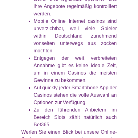
ihre Angebote regelmäßig kontrolliert
werden.
Mobile Online Internet casinos sind
unverzichtbar, weil viele Spieler
within Deutschland zunehmend
vonseiten unterwegs aus zocken
möchten.
Entgegen der weit verbreiteten
Annahme gibt es keine ideale Zeit,
um in einem Casinos die meisten
Gewinne zu bekommen.
Auf quickly jeder Smartphone App der
Casinos stehen die volle Auswahl an
Optionen zur Verfügung.
Zu den führenden Anbietern im
Bereich Slots zählt natürlich auch
Bet365.
Werfen Sie einen Blick bei unsere Online-