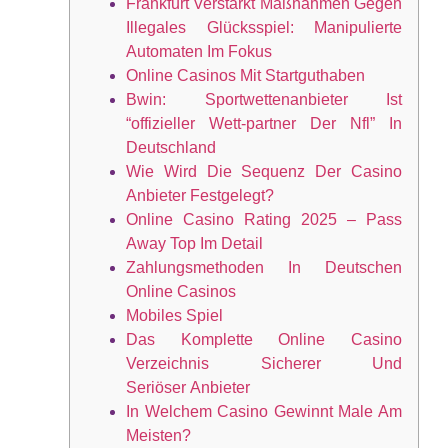
Frankfurt Verstärkt Maßnahmen Gegen
Illegales Glücksspiel: Manipulierte
Automaten Im Fokus
Online Casinos Mit Startguthaben
Bwin: Sportwettenanbieter Ist
“offizieller Wett-partner Der Nfl” In
Deutschland
Wie Wird Die Sequenz Der Casino
Anbieter Festgelegt?
Online Casino Rating 2025 – Pass
Away Top Im Detail
Zahlungsmethoden In Deutschen
Online Casinos
Mobiles Spiel
Das Komplette Online Casino
Verzeichnis Sicherer Und
Seriöser Anbieter
In Welchem Casino Gewinnt Male Am
Meisten?